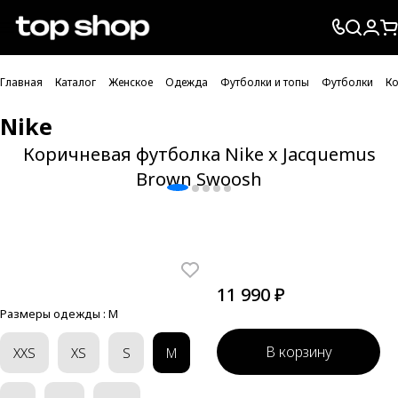
Проверка хлебных крошек
Главная
Каталог
Женское
Одежда
Футболки и топы
Футболки
Ко
Nike
Коричневая футболка Nike x Jacquemus
Brown Swoosh
11 990 ₽
Размеры одежды :
M
В корзину
XXS
XS
S
M