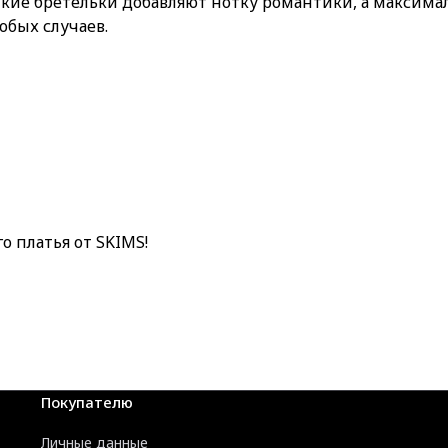
кие бретельки добавляют нотку романтики, а максимал
обых случаев.
 платья от SKIMS!
Покупателю
Личные данные