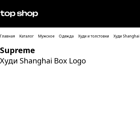
Проверка хлебных крошек
Мужское
Женское
Главная
Каталог
Мужское
Одежда
Худи и толстовки
Худи Shanghai
Supreme
Худи Shanghai Box Logo