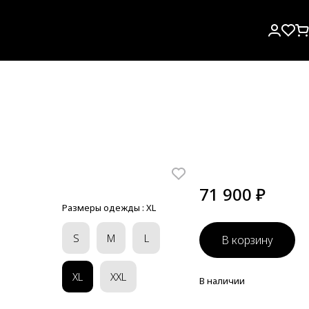
71 900 ₽
Размеры одежды :
XL
S
M
L
В корзину
XL
XXL
В наличии